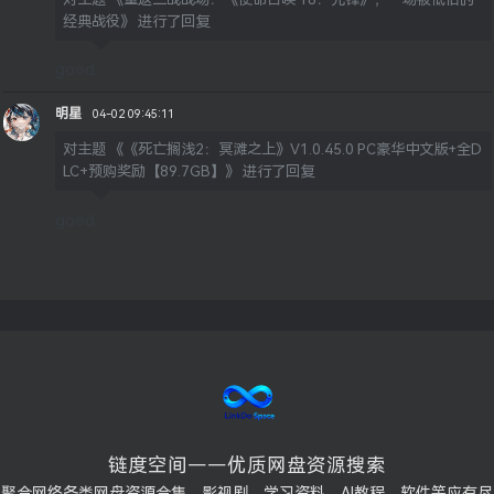
经典战役》
进行了回复
good
明星
04-02 09:45:11
对主题
《《死亡搁浅2：冥滩之上》V1.0.45.0 PC豪华中文版+全D
LC+预购奖励【89.7GB】》
进行了回复
good
链度空间——优质网盘资源搜索
聚合网络各类网盘资源合集，影视剧、学习资料、AI教程、软件等应有尽