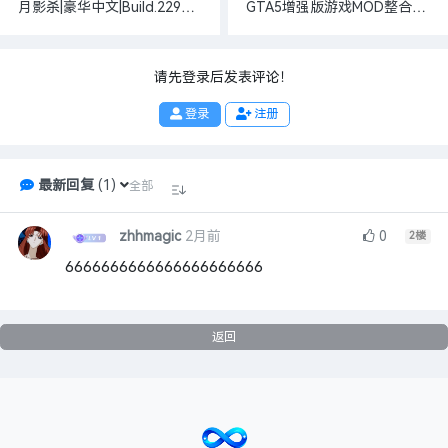
月影杀|豪华中文|Build.22926882+预购特典+全DLC
GTA5增强版游戏MOD整合包2026（原创+二创+汉化）（每日更新）4月28日支持1.72版本游戏
请先登录后发表评论！
登录
注册
最新回复
(
1
)
全部
zhhmagic
2月前
0
2
楼
6666666666666666666666
返回