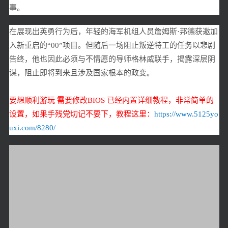
事。
在展现出英勇行为后，年轻的海军机组人员詹姆斯·邦德获邀加
入新重启的“00”项目。但随后一场阻止叛逆特工的任务以悲剧
告终，他也因此必须与不情愿的导师格林威联手，揭露深层阴
谋，阻止即将到来且涉及国家根本的政变。
要想顺利游玩 需要修改BIOS 已经内置详细教程，非常简单的
设置，如果手残党切记不要下，教程这里：
https://www.5125yo
uxi.com/8280/