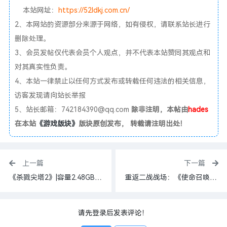
本站网址：
https://52ldkj.com.cn/
2、本网站的资源部分来源于网络，如有侵权，请联系站长进行
删除处理。
3、会员发帖仅代表会员个人观点，并不代表本站赞同其观点和
对其真实性负责。
4、本站一律禁止以任何方式发布或转载任何违法的相关信息，
访客发现请向站长举报
5、站长邮箱：742184390@qq.com
除非注明，本帖由
hades
在本站
《游戏版块》
版块原创发布， 转载请注明出处！
上一篇
下一篇
《杀戮尖塔2》|容量2.48GB|官方简体中文|支持键盘.鼠标.手柄
重返二战战场：《使命召唤 18：先锋》，一场被低估的经典战役
请先登录后发表评论！