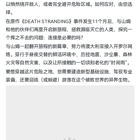
以悄然绕开敌人，或者完全避开危险区域。如何应对，由您选
择。
在原作《DEATH STRANDING》事件发生11个月后，与山姆
和他的伙伴们再度开启新旅程，拯救濒临灭亡的人类，探究一
个挥之不去的问题：连接是必要的吗？
与山姆一起翻开旅程的新篇章，努力将澳大利亚接入开罗尔网
络。穿行于昼夜交替的鲜活环境中，历经地震、沙尘暴、森林
火灾等自然灾害，以及让所接触的一切顷刻老化的“时间雨”。
要想穿越这片危险之地，您需要建造新型基础设施、驾驭专业
装备，还要迎战（或躲避）游荡在这个破败世界的异界生物。