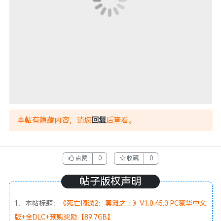
本帖有隐藏内容，请您
回复
后查看。
点赞
0
收藏
0
帖子版权声明
1、本帖标题：
《死亡搁浅2：冥滩之上》V1.0.45.0 PC豪华中文
版+全DLC+预购奖励【89.7GB】