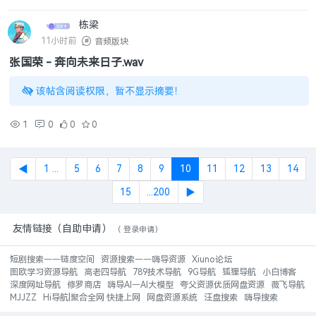
栋梁
11小时前
音频版块
张国荣 - 奔向未来日子.wav
该帖含阅读权限，暂不显示摘要！
1
0
0
0
◀
1 ...
5
6
7
8
9
10
11
12
13
14
15
...200
▶
友情链接（自助申请）
（
登录申请
）
短剧搜索——链度空间
资源搜索——嗨导资源
Xiuno论坛
图欧学习资源导航
高老四导航
789技术导航
9G导航
狐狸导航
小白博客
深度网址导航
修罗商店
嗨导AI—AI大模型
夸父资源优质网盘资源
薇飞导航
MJJZZ
Hi导航|聚合全网 快捷上网
网盘资源系统
汪盘搜索
嗨导搜索